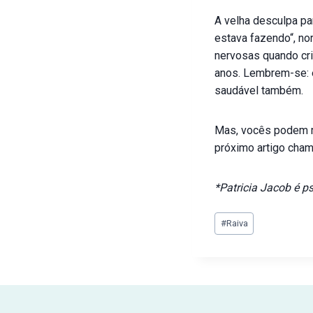
A velha desculpa pa
estava fazendo“, no
nervosas quando cri
anos. Lembrem-se: é
saudável também.
Mas, vocês podem me
próximo artigo cha
*Patricia Jacob é p
#
Raiva