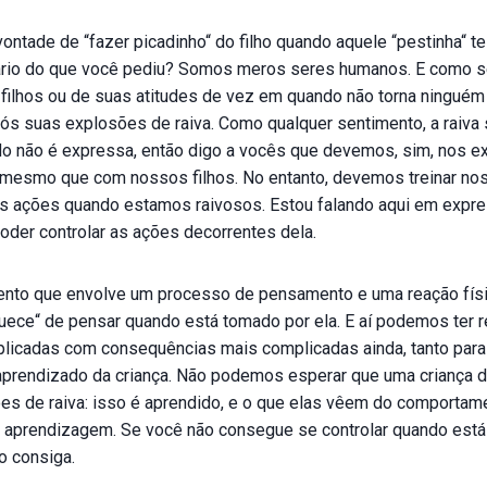
ontade de “fazer picadinho“ do filho quando aquele “pestinha“ t
ário do que você pediu? Somos meros seres humanos. E como 
s filhos ou de suas atitudes de vez em quando não torna ningué
s suas explosões de raiva. Como qualquer sentimento, a raiva
do não é expressa, então digo a vocês que devemos, sim, nos e
 mesmo que com nossos filhos. No entanto, devemos treinar no
 ações quando estamos raivosos. Estou falando aqui em expres
er controlar as ações decorrentes dela.
ento que envolve um processo de pensamento e uma reação físi
uece“ de pensar quando está tomado por ela. E aí podemos ter r
licadas com consequências mais complicadas ainda, tanto para
 aprendizado da criança. Não podemos esperar que uma criança 
ões de raiva: isso é aprendido, e o que elas vêem do comportam
 aprendizagem. Se você não consegue se controlar quando está
o consiga.