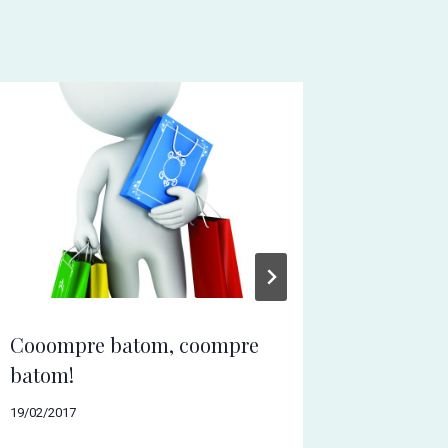
Cooompre batom, coompre
Investi
batom!
emocio
19/02/2017
22/07/2016