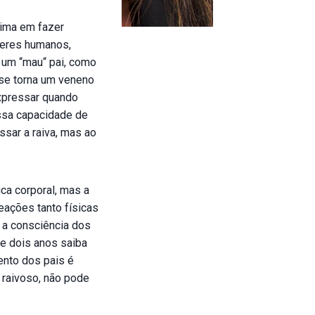
eima em fazer
seres humanos,
m um “mau“ pai, como
 se torna um veneno
xpressar quando
ssa capacidade de
sar a raiva, mas ao
ca corporal, mas a
eações tanto físicas
 a consciência dos
de dois anos saiba
ento dos pais é
 raivoso, não pode