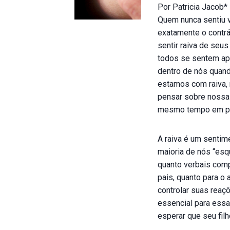
Por Patricia Jacob*
Quem nunca sentiu v
exatamente o contr
sentir raiva de seu
todos se sentem apó
dentro de nós quan
estamos com raiva,
pensar sobre nossas
mesmo tempo em pod
A raiva é um sentim
maioria de nós “esq
quanto verbais comp
pais, quanto para o
controlar suas reaç
essencial para essa
esperar que seu filh