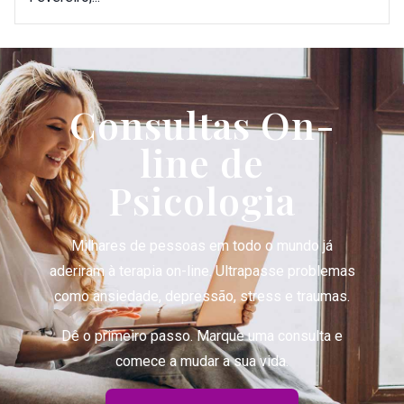
Consultas On-
line de
Psicologia
Milhares de pessoas em todo o mundo já
aderiram à terapia on-line. Ultrapasse problemas
como ansiedade, depressão, stress e traumas.
Dê o primeiro passo. Marque uma consulta e
comece a mudar a sua vida.