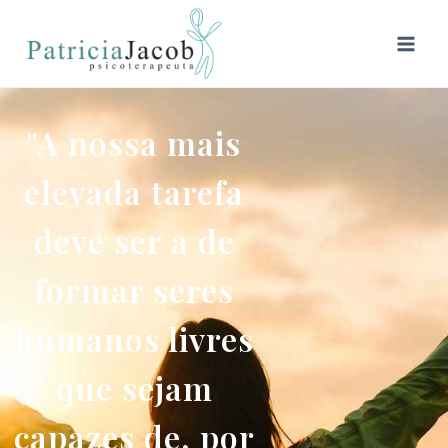
"A nossa mais
elevada tarefa
deve ser a de
formar seres
humanos livres
que sejam
capazes de, por